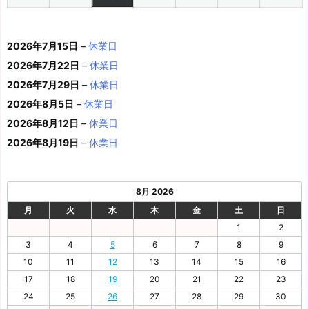
ン
6
6
0
6
6
6
6
8
8
6
8
8
8
8
1
1
8
1
1
1
1
1
(1
の
ベ
2
2
2
2
2
2
ト)
年
年
2
年
年
年
年
月
月
年
月
月
月
月
0
1
月
3
4
5
6
2
件
イ
ン
6
6
6
6
6
6
8
8
6
8
8
8
8
1
1
8
2
2
2
2
日
日
1
日
日
日
日
日
2026年7月15日
–
休業日
の
ベ
ト)
年
年
年
年
年
年
月
月
年
月
月
月
月
7
8
月
0
1
2
3
9
イ
2026年7月22日
–
休業日
ン
8
9
9
9
9
9
2
2
9
2
2
2
3
日
日
2
日
日
日
日
日
ベ
ト)
2026年7月29日
–
休業日
月
月
月
月
月
月
4
5
月
7
8
9
0
6
ン
3
1
3
4
5
6
2026年8月5日
日
–
日
休業日
2
日
日
日
日
日
ト)
1
日
日
日
日
日
日
2026年8月12日
–
休業日
日
2026年8月19日
–
休業日
8月 2026
月
火
水
木
金
土
日
1
2
3
4
5
6
7
8
9
10
11
12
13
14
15
16
17
18
19
20
21
22
23
24
25
26
27
28
29
30