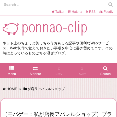
Twitter
B!
Hatena
RSS
Feedly
ネット上のちょっと笑っちゃうおもしろ記事や便利なWebサービ
ス、Web制作で覚えておきたい事項を中心に書き留めてます。その
時はまっているものごちゃ混ぜブログ。
«
»
Menu
Sidebar
Search
Prev
Next
HOME
>
が店長アパレルショップ
［モバゲー：私が店長アパレルショップ］ブラ