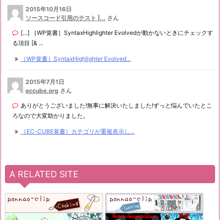
2015年10月16日
ソースコード引用のテスト |...
さん
[…] ［WP覚書］SyntaxHighlighter Evolvedが動かないときにチェックす
る項目 [& ...
［WP覚書］SyntaxHighlighter Evolved...
2015年7月1日
eccube.org
さん
ありがとうございました!無事に解決いたしました!ずっと悩んでいたとこ
ろなので大変助かりました。
［EC-CUBE覚書］カテゴリが重複表示し...
A RELATED SITE