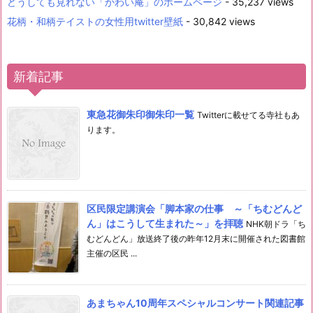
どうしても見れない「かわい庵」のホームページ
- 35,237 views
花柄・和柄テイストの女性用twitter壁紙
- 30,842 views
新着記事
東急花御朱印御朱印一覧
Twitterに載せてる寺社もあ
ります。
区民限定講演会「脚本家の仕事 ～「ちむどんど
ん」はこうして生まれた～」を拝聴
NHK朝ドラ「ち
むどんどん」放送終了後の昨年12月末に開催された図書館
主催の区民 ...
あまちゃん10周年スペシャルコンサート関連記事