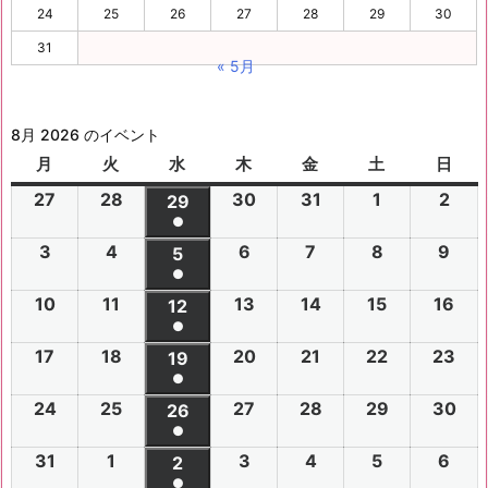
24
25
26
27
28
29
30
31
« 5月
8月 2026 のイベント
月
月
火
火
水
水
木
木
金
金
土
土
日
日
曜
曜
曜
曜
曜
曜
曜
27
2
28
2
30
2
31
2
1
2
2
2
29
2
日
日
日
日
日
日
日
●
0
0
0
0
0
0
0
(1
3
2
4
2
6
2
7
2
8
2
9
2
2
2
5
2
2
2
2
2
2
件
●
0
0
0
0
0
0
6
6
0
6
6
6
6
6
(1
の
10
2
11
2
13
2
14
2
15
2
16
2
2
2
12
2
2
2
2
2
年
年
2
年
年
年
年
年
件
●
イ
0
0
0
0
0
0
6
6
0
6
6
6
6
7
7
6
7
7
8
8
7
(1
の
17
2
18
2
20
2
21
2
22
2
23
2
ベ
2
2
19
2
2
2
2
2
年
年
2
年
年
年
年
月
月
年
月
月
月
月
月
件
●
イ
0
0
0
0
0
0
ン
6
6
0
6
6
6
6
8
8
6
8
8
8
8
2
2
8
3
3
1
2
2
(1
の
24
2
25
2
27
2
28
2
29
2
30
2
ベ
2
2
26
2
2
2
2
2
ト)
年
年
2
年
年
年
年
月
月
年
月
月
月
月
7
8
月
0
1
日
日
9
件
●
イ
0
0
0
0
0
0
ン
6
6
0
6
6
6
6
8
8
6
8
8
8
8
3
4
8
6
7
8
9
日
日
5
日
日
日
(1
の
31
2
1
2
3
2
4
2
5
2
6
2
ベ
2
2
2
2
2
2
2
2
ト)
年
年
2
年
年
年
年
月
月
年
月
月
月
月
日
日
月
日
日
日
日
日
件
●
イ
0
0
0
0
0
0