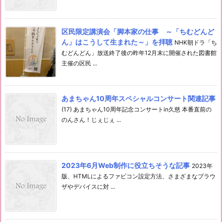
区民限定講演会「脚本家の仕事 ～「ちむどんど
ん」はこうして生まれた～」を拝聴
NHK朝ドラ「ち
むどんどん」放送終了後の昨年12月末に開催された図書館
主催の区民 ...
あまちゃん10周年スペシャルコンサート関連記事
(17) あまちゃん10周年記念コンサートin久慈 本番直前の
のんさん！じぇじぇ ...
2023年6月Web制作に役立ちそうな記事
2023年
版、HTMLによるファビコン設定方法、さまざまなブラウ
ザやデバイスに対 ...