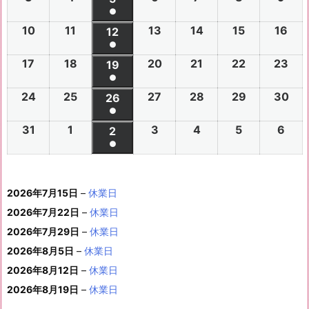
件
●
0
0
0
0
0
0
6
6
0
6
6
6
6
6
(1
の
10
2
11
2
13
2
14
2
15
2
16
2
2
2
12
2
2
2
2
2
年
年
2
年
年
年
年
年
件
●
イ
0
0
0
0
0
0
6
6
0
6
6
6
6
7
7
6
7
7
8
8
7
(1
の
17
2
18
2
20
2
21
2
22
2
23
2
ベ
2
2
19
2
2
2
2
2
年
年
2
年
年
年
年
月
月
年
月
月
月
月
月
件
●
イ
0
0
0
0
0
0
ン
6
6
0
6
6
6
6
8
8
6
8
8
8
8
2
2
8
3
3
1
2
2
(1
の
24
2
25
2
27
2
28
2
29
2
30
2
ベ
2
2
26
2
2
2
2
2
ト)
年
年
2
年
年
年
年
月
月
年
月
月
月
月
7
8
月
0
1
日
日
9
件
●
イ
0
0
0
0
0
0
ン
6
6
0
6
6
6
6
8
8
6
8
8
8
8
3
4
8
6
7
8
9
日
日
5
日
日
日
(1
の
31
2
1
2
3
2
4
2
5
2
6
2
ベ
2
2
2
2
2
2
2
2
ト)
年
年
2
年
年
年
年
月
月
年
月
月
月
月
日
日
月
日
日
日
日
日
件
●
イ
0
0
0
0
0
0
ン
6
6
0
6
6
6
6
8
8
6
8
8
8
8
1
1
8
1
1
1
1
1
(1
の
ベ
2
2
2
2
2
2
ト)
年
年
2
年
年
年
年
月
月
年
月
月
月
月
0
1
月
3
4
5
6
2
件
イ
ン
6
6
6
6
6
6
8
8
6
8
8
8
8
1
1
8
2
2
2
2
日
日
1
日
日
日
日
日
2026年7月15日
–
休業日
の
ベ
ト)
年
年
年
年
年
年
月
月
年
月
月
月
月
7
8
月
0
1
2
3
9
イ
2026年7月22日
–
休業日
ン
8
9
9
9
9
9
2
2
9
2
2
2
3
日
日
2
日
日
日
日
日
ベ
ト)
2026年7月29日
–
休業日
月
月
月
月
月
月
4
5
月
7
8
9
0
6
ン
3
1
3
4
5
6
2026年8月5日
日
–
日
休業日
2
日
日
日
日
日
ト)
1
日
日
日
日
日
日
2026年8月12日
–
休業日
日
2026年8月19日
–
休業日