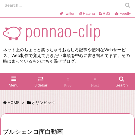
Twitter
B!
Hatena
RSS
Feedly
ネット上のちょっと笑っちゃうおもしろ記事や便利なWebサービ
ス、Web制作で覚えておきたい事項を中心に書き留めてます。その
時はまっているものごちゃ混ぜブログ。
«
»
Menu
Sidebar
Search
Prev
Next
HOME
>
オリンピック
プルシェンコ面白動画