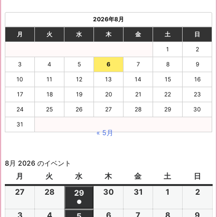
2026年8月
月
火
水
木
金
土
日
1
2
3
4
5
6
7
8
9
10
11
12
13
14
15
16
17
18
19
20
21
22
23
24
25
26
27
28
29
30
31
« 5月
8月 2026 のイベント
月
月
火
火
水
水
木
木
金
金
土
土
日
日
曜
曜
曜
曜
曜
曜
曜
27
2
28
2
30
2
31
2
1
2
2
2
29
2
日
日
日
日
日
日
日
●
0
0
0
0
0
0
0
(1
3
2
4
2
6
2
7
2
8
2
9
2
2
2
5
2
2
2
2
2
2