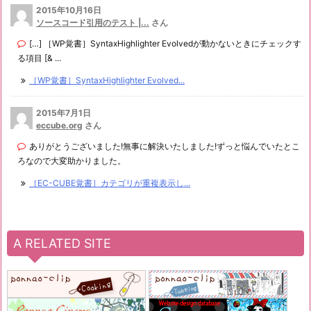
2015年10月16日
ソースコード引用のテスト |...
さん
[…] ［WP覚書］SyntaxHighlighter Evolvedが動かないときにチェックす
る項目 [& ...
［WP覚書］SyntaxHighlighter Evolved...
2015年7月1日
eccube.org
さん
ありがとうございました!無事に解決いたしました!ずっと悩んでいたとこ
ろなので大変助かりました。
［EC-CUBE覚書］カテゴリが重複表示し...
A RELATED SITE