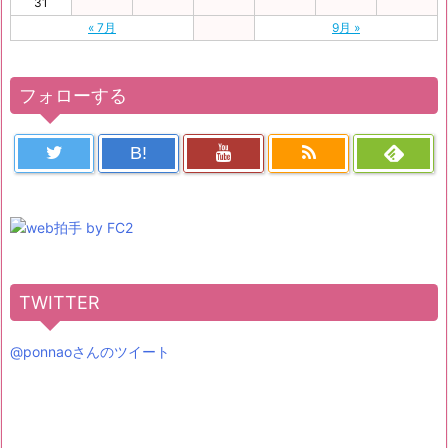
31
« 7月
9月 »
フォローする
B!
TWITTER
@ponnaoさんのツイート