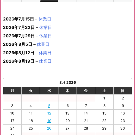
1
1
8
1
1
1
1
1
(1
の
ベ
2
2
2
2
2
2
ト)
年
年
2
年
年
年
年
月
月
年
月
月
月
月
0
1
月
3
4
5
6
2
件
イ
ン
6
6
6
6
6
6
8
8
6
8
8
8
8
1
1
8
2
2
2
2
日
日
1
日
日
日
日
日
2026年7月15日
–
休業日
の
ベ
ト)
年
年
年
年
年
年
月
月
年
月
月
月
月
7
8
月
0
1
2
3
9
イ
2026年7月22日
–
休業日
ン
8
9
9
9
9
9
2
2
9
2
2
2
3
日
日
2
日
日
日
日
日
ベ
ト)
2026年7月29日
–
休業日
月
月
月
月
月
月
4
5
月
7
8
9
0
6
ン
3
1
3
4
5
6
2026年8月5日
日
–
日
休業日
2
日
日
日
日
日
ト)
1
日
日
日
日
日
日
2026年8月12日
–
休業日
日
2026年8月19日
–
休業日
8月 2026
月
火
水
木
金
土
日
1
2
3
4
5
6
7
8
9
10
11
12
13
14
15
16
17
18
19
20
21
22
23
24
25
26
27
28
29
30