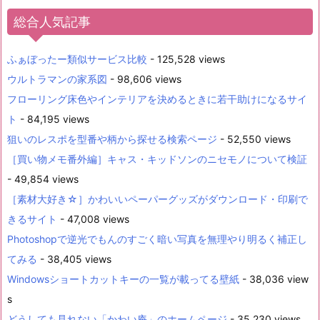
総合人気記事
ふぁぼったー類似サービス比較
- 125,528 views
ウルトラマンの家系図
- 98,606 views
フローリング床色やインテリアを決めるときに若干助けになるサイ
ト
- 84,195 views
狙いのレスポを型番や柄から探せる検索ページ
- 52,550 views
［買い物メモ番外編］キャス・キッドソンのニセモノについて検証
- 49,854 views
［素材大好き☆］かわいいペーパーグッズがダウンロード・印刷で
きるサイト
- 47,008 views
Photoshopで逆光でもんのすごく暗い写真を無理やり明るく補正し
てみる
- 38,405 views
Windowsショートカットキーの一覧が載ってる壁紙
- 38,036 view
s
どうしても見れない「かわい庵」のホームページ
- 35,230 views