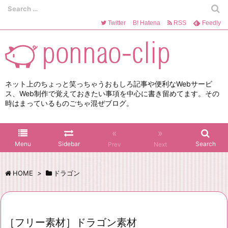
Twitter
B!
Hatena
RSS
Feedly
ネット上のちょっと笑っちゃうおもしろ記事や便利なWebサービ
ス、Web制作で覚えておきたい事項を中心に書き留めてます。その
時はまっているものごちゃ混ぜブログ。
«
»
Menu
Sidebar
Search
Prev
Next
HOME
>
ドラゴン
［フリー素材］ドラゴン素材