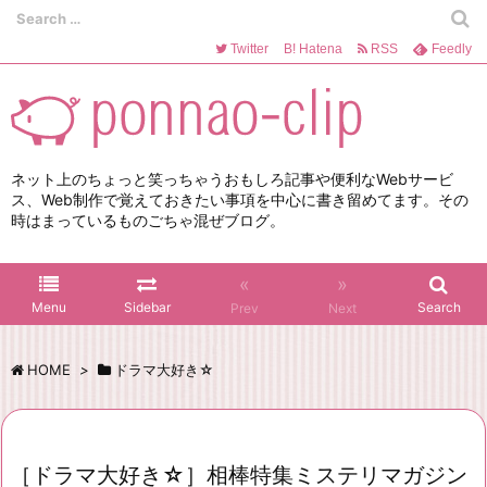
Twitter
B!
Hatena
RSS
Feedly
ネット上のちょっと笑っちゃうおもしろ記事や便利なWebサービ
ス、Web制作で覚えておきたい事項を中心に書き留めてます。その
時はまっているものごちゃ混ぜブログ。
«
»
Menu
Sidebar
Search
Prev
Next
HOME
>
ドラマ大好き☆
［ドラマ大好き☆］相棒特集ミステリマガジン