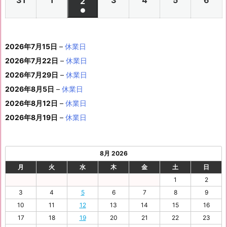
ベ
2
2
2
2
2
2
2
2
ト)
年
年
2
年
年
年
年
月
月
年
月
月
月
月
日
日
月
日
日
日
日
日
件
●
イ
0
0
0
0
0
0
ン
6
6
0
6
6
6
6
8
8
6
8
8
8
8
1
1
8
1
1
1
1
1
(1
の
ベ
2
2
2
2
2
2
ト)
年
年
2
年
年
年
年
月
月
年
月
月
月
月
0
1
月
3
4
5
6
2
件
イ
ン
6
6
6
6
6
6
8
8
6
8
8
8
8
1
1
8
2
2
2
2
日
日
1
日
日
日
日
日
2026年7月15日
–
休業日
の
ベ
ト)
年
年
年
年
年
年
月
月
年
月
月
月
月
7
8
月
0
1
2
3
9
イ
2026年7月22日
–
休業日
ン
8
9
9
9
9
9
2
2
9
2
2
2
3
日
日
2
日
日
日
日
日
ベ
ト)
2026年7月29日
–
休業日
月
月
月
月
月
月
4
5
月
7
8
9
0
6
ン
3
1
3
4
5
6
2026年8月5日
日
–
日
休業日
2
日
日
日
日
日
ト)
1
日
日
日
日
日
日
2026年8月12日
–
休業日
日
2026年8月19日
–
休業日
8月 2026
月
火
水
木
金
土
日
1
2
3
4
5
6
7
8
9
10
11
12
13
14
15
16
17
18
19
20
21
22
23