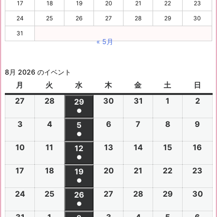
17
18
19
20
21
22
23
24
25
26
27
28
29
30
31
« 5月
8月 2026 のイベント
月
月
火
火
水
水
木
木
金
金
土
土
日
日
曜
曜
曜
曜
曜
曜
曜
27
2
28
2
30
2
31
2
1
2
2
2
29
2
日
日
日
日
日
日
日
●
0
0
0
0
0
0
0
(1
3
2
4
2
6
2
7
2
8
2
9
2
2
2
5
2
2
2
2
2
2
件
●
0
0
0
0
0
0
6
6
0
6
6
6
6
6
(1
の
10
2
11
2
13
2
14
2
15
2
16
2
2
2
12
2
2
2
2
2
年
年
2
年
年
年
年
年
件
●
イ
0
0
0
0
0
0
6
6
0
6
6
6
6
7
7
6
7
7
8
8
7
(1
の
17
2
18
2
20
2
21
2
22
2
23
2
ベ
2
2
19
2
2
2
2
2
年
年
2
年
年
年
年
月
月
年
月
月
月
月
月
件
●
イ
0
0
0
0
0
0
ン
6
6
0
6
6
6
6
8
8
6
8
8
8
8
2
2
8
3
3
1
2
2
(1
の
24
2
25
2
27
2
28
2
29
2
30
2
ベ
2
2
26
2
2
2
2
2
ト)
年
年
2
年
年
年
年
月
月
年
月
月
月
月
7
8
月
0
1
日
日
9
件
●
イ
0
0
0
0
0
0
ン
6
6
0
6
6
6
6
8
8
6
8
8
8
8
3
4
8
6
7
8
9
日
日
5
日
日
日
(1
の
31
2
1
2
3
2
4
2
5
2
6
2