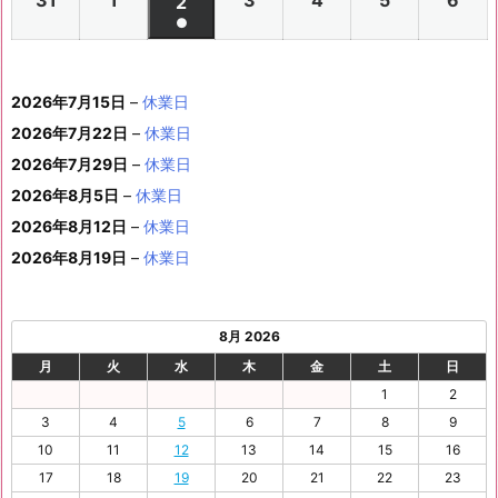
ベ
2
2
2
2
2
2
2
2
ト)
年
年
2
年
年
年
年
月
月
年
月
月
月
月
日
日
月
日
日
日
日
日
件
●
イ
0
0
0
0
0
0
ン
6
6
0
6
6
6
6
8
8
6
8
8
8
8
1
1
8
1
1
1
1
1
(1
の
ベ
2
2
2
2
2
2
ト)
年
年
2
年
年
年
年
月
月
年
月
月
月
月
0
1
月
3
4
5
6
2
件
イ
ン
6
6
6
6
6
6
8
8
6
8
8
8
8
1
1
8
2
2
2
2
日
日
1
日
日
日
日
日
2026年7月15日
–
休業日
の
ベ
ト)
年
年
年
年
年
年
月
月
年
月
月
月
月
7
8
月
0
1
2
3
9
イ
2026年7月22日
–
休業日
ン
8
9
9
9
9
9
2
2
9
2
2
2
3
日
日
2
日
日
日
日
日
ベ
ト)
2026年7月29日
–
休業日
月
月
月
月
月
月
4
5
月
7
8
9
0
6
ン
3
1
3
4
5
6
2026年8月5日
日
–
日
休業日
2
日
日
日
日
日
ト)
1
日
日
日
日
日
日
2026年8月12日
–
休業日
日
2026年8月19日
–
休業日
8月 2026
月
火
水
木
金
土
日
1
2
3
4
5
6
7
8
9
10
11
12
13
14
15
16
17
18
19
20
21
22
23