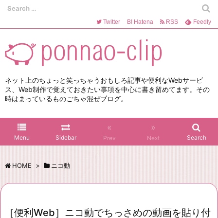
Twitter
B!
Hatena
RSS
Feedly
ネット上のちょっと笑っちゃうおもしろ記事や便利なWebサービ
ス、Web制作で覚えておきたい事項を中心に書き留めてます。その
時はまっているものごちゃ混ぜブログ。
«
»
Menu
Sidebar
Search
Prev
Next
HOME
>
ニコ動
［便利Web］ニコ動でちっさめの動画を貼り付