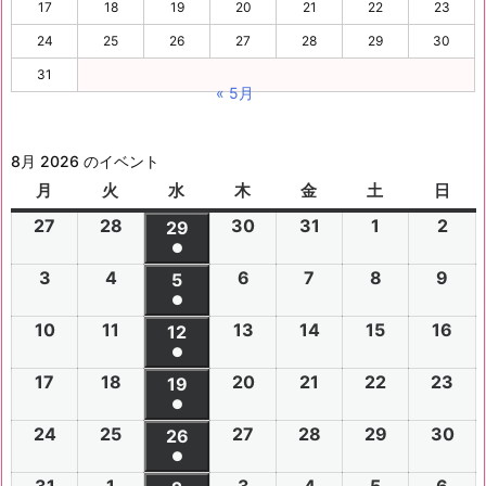
17
18
19
20
21
22
23
24
25
26
27
28
29
30
31
« 5月
8月 2026 のイベント
月
月
火
火
水
水
木
木
金
金
土
土
日
日
曜
曜
曜
曜
曜
曜
曜
27
2
28
2
30
2
31
2
1
2
2
2
29
2
日
日
日
日
日
日
日
●
0
0
0
0
0
0
0
(1
3
2
4
2
6
2
7
2
8
2
9
2
2
2
5
2
2
2
2
2
2
件
●
0
0
0
0
0
0
6
6
0
6
6
6
6
6
(1
の
10
2
11
2
13
2
14
2
15
2
16
2
2
2
12
2
2
2
2
2
年
年
2
年
年
年
年
年
件
●
イ
0
0
0
0
0
0
6
6
0
6
6
6
6
7
7
6
7
7
8
8
7
(1
の
17
2
18
2
20
2
21
2
22
2
23
2
ベ
2
2
19
2
2
2
2
2
年
年
2
年
年
年
年
月
月
年
月
月
月
月
月
件
●
イ
0
0
0
0
0
0
ン
6
6
0
6
6
6
6
8
8
6
8
8
8
8
2
2
8
3
3
1
2
2
(1
の
24
2
25
2
27
2
28
2
29
2
30
2
ベ
2
2
26
2
2
2
2
2
ト)
年
年
2
年
年
年
年
月
月
年
月
月
月
月
7
8
月
0
1
日
日
9
件
●
イ
0
0
0
0
0
0
ン
6
6
0
6
6
6
6
8
8
6
8
8
8
8
3
4
8
6
7
8
9
日
日
5
日
日
日
(1
の
31
2
1
2
3
2
4
2
5
2
6
2