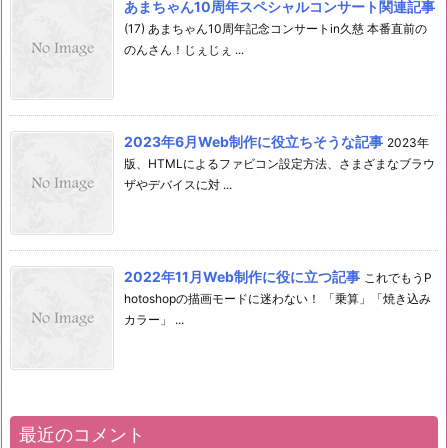
あまちゃん10周年スペシャルコンサート関連記事
(17) あまちゃん10周年記念コンサートin久慈 本番直前の
のんさん！じぇじぇ ...
2023年6月Web制作に役立ちそうな記事
2023年
版、HTMLによるファビコン設定方法、さまざまなブラウ
ザやデバイスに対 ...
2022年11月Web制作に役に立つ記事
これでもうP
hotoshopの描画モードに迷わない！ 「乗算」「焼き込み
カラー」 ...
最近のコメント