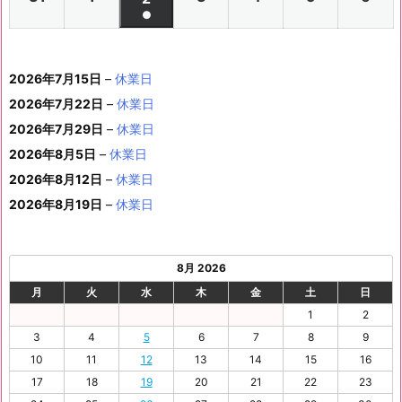
月
月
年
月
月
月
月
日
日
月
日
日
日
日
日
件
●
イ
0
0
0
0
0
0
ン
6
6
0
6
6
6
6
8
8
6
8
8
8
8
1
1
8
1
1
1
1
1
(1
の
ベ
2
2
2
2
2
2
ト)
年
年
2
年
年
年
年
月
月
年
月
月
月
月
0
1
月
3
4
5
6
2
件
イ
ン
6
6
6
6
6
6
8
8
6
8
8
8
8
1
1
8
2
2
2
2
日
日
1
日
日
日
日
日
2026年7月15日
–
休業日
の
ベ
ト)
年
年
年
年
年
年
月
月
年
月
月
月
月
7
8
月
0
1
2
3
9
イ
2026年7月22日
–
休業日
ン
8
9
9
9
9
9
2
2
9
2
2
2
3
日
日
2
日
日
日
日
日
ベ
ト)
2026年7月29日
–
休業日
月
月
月
月
月
月
4
5
月
7
8
9
0
6
ン
3
1
3
4
5
6
2026年8月5日
日
–
日
休業日
2
日
日
日
日
日
ト)
1
日
日
日
日
日
日
2026年8月12日
–
休業日
日
2026年8月19日
–
休業日
8月 2026
月
火
水
木
金
土
日
1
2
3
4
5
6
7
8
9
10
11
12
13
14
15
16
17
18
19
20
21
22
23