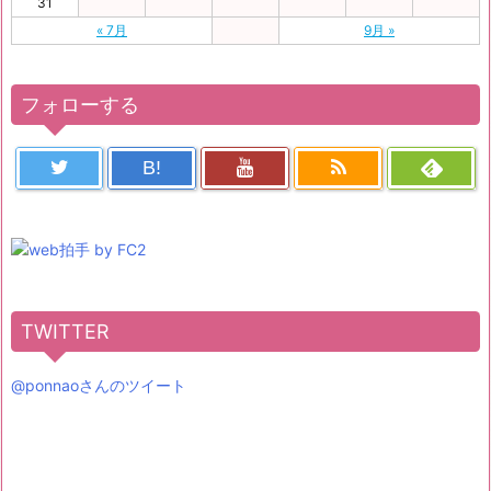
31
« 7月
9月 »
フォローする
B!
TWITTER
@ponnaoさんのツイート