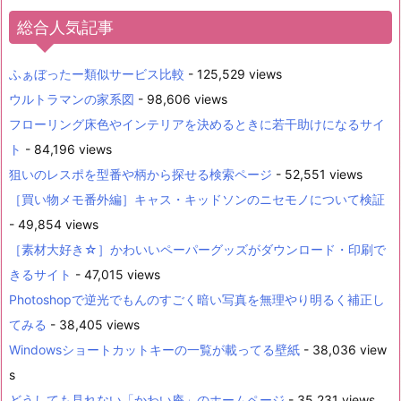
総合人気記事
ふぁぼったー類似サービス比較
- 125,529 views
ウルトラマンの家系図
- 98,606 views
フローリング床色やインテリアを決めるときに若干助けになるサイ
ト
- 84,196 views
狙いのレスポを型番や柄から探せる検索ページ
- 52,551 views
［買い物メモ番外編］キャス・キッドソンのニセモノについて検証
- 49,854 views
［素材大好き☆］かわいいペーパーグッズがダウンロード・印刷で
きるサイト
- 47,015 views
Photoshopで逆光でもんのすごく暗い写真を無理やり明るく補正し
てみる
- 38,405 views
Windowsショートカットキーの一覧が載ってる壁紙
- 38,036 view
s
どうしても見れない「かわい庵」のホームページ
- 35,231 views