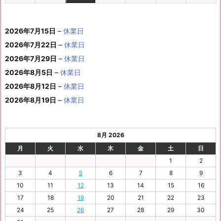
1
1
8
1
1
1
1
1
(1
の
ベ
2
2
2
2
2
2
ト)
年
年
2
年
年
年
年
月
月
年
月
月
月
月
0
1
月
3
4
5
6
2
件
イ
ン
6
6
6
6
6
6
8
8
6
8
8
8
8
1
1
8
2
2
2
2
日
日
1
日
日
日
日
日
2026年7月15日
–
休業日
の
ベ
ト)
年
年
年
年
年
年
月
月
年
月
月
月
月
7
8
月
0
1
2
3
9
イ
2026年7月22日
–
休業日
ン
8
9
9
9
9
9
2
2
9
2
2
2
3
日
日
2
日
日
日
日
日
ベ
ト)
2026年7月29日
–
休業日
月
月
月
月
月
月
4
5
月
7
8
9
0
6
ン
3
1
3
4
5
6
2026年8月5日
日
–
日
休業日
2
日
日
日
日
日
ト)
1
日
日
日
日
日
日
2026年8月12日
–
休業日
日
2026年8月19日
–
休業日
8月 2026
月
火
水
木
金
土
日
1
2
3
4
5
6
7
8
9
10
11
12
13
14
15
16
17
18
19
20
21
22
23
24
25
26
27
28
29
30