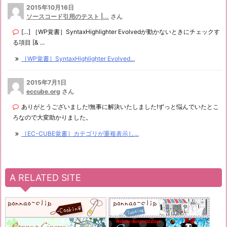
2015年10月16日
ソースコード引用のテスト |...
さん
[…] ［WP覚書］SyntaxHighlighter Evolvedが動かないときにチェックす
る項目 [& ...
［WP覚書］SyntaxHighlighter Evolved...
2015年7月1日
eccube.org
さん
ありがとうございました!無事に解決いたしました!ずっと悩んでいたとこ
ろなので大変助かりました。
［EC-CUBE覚書］カテゴリが重複表示し...
A RELATED SITE