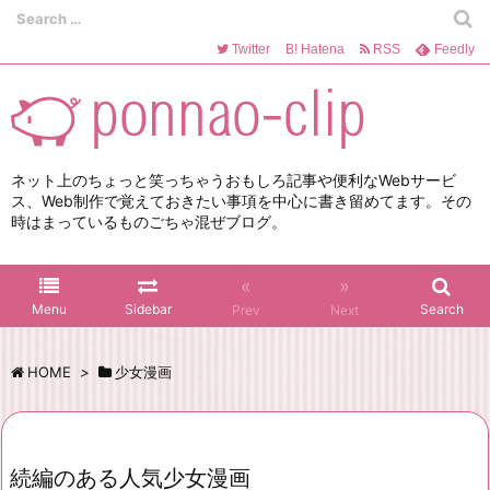
Twitter
B!
Hatena
RSS
Feedly
ネット上のちょっと笑っちゃうおもしろ記事や便利なWebサービ
ス、Web制作で覚えておきたい事項を中心に書き留めてます。その
時はまっているものごちゃ混ぜブログ。
«
»
Menu
Sidebar
Search
Prev
Next
HOME
>
少女漫画
続編のある人気少女漫画