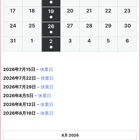
件
●
イ
0
0
0
0
0
0
6
6
0
6
6
6
6
7
7
6
7
7
8
8
7
(1
の
17
2
18
2
20
2
21
2
22
2
23
2
ベ
2
2
19
2
2
2
2
2
年
年
2
年
年
年
年
月
月
年
月
月
月
月
月
件
●
イ
0
0
0
0
0
0
ン
6
6
0
6
6
6
6
8
8
6
8
8
8
8
2
2
8
3
3
1
2
2
(1
の
24
2
25
2
27
2
28
2
29
2
30
2
ベ
2
2
26
2
2
2
2
2
ト)
年
年
2
年
年
年
年
月
月
年
月
月
月
月
7
8
月
0
1
日
日
9
件
●
イ
0
0
0
0
0
0
ン
6
6
0
6
6
6
6
8
8
6
8
8
8
8
3
4
8
6
7
8
9
日
日
5
日
日
日
(1
の
31
2
1
2
3
2
4
2
5
2
6
2
ベ
2
2
2
2
2
2
2
2
ト)
年
年
2
年
年
年
年
月
月
年
月
月
月
月
日
日
月
日
日
日
日
日
件
●
イ
0
0
0
0
0
0
ン
6
6
0
6
6
6
6
8
8
6
8
8
8
8
1
1
8
1
1
1
1
1
(1
の
ベ
2
2
2
2
2
2
ト)
年
年
2
年
年
年
年
月
月
年
月
月
月
月
0
1
月
3
4
5
6
2
件
イ
ン
6
6
6
6
6
6
8
8
6
8
8
8
8
1
1
8
2
2
2
2
日
日
1
日
日
日
日
日
2026年7月15日
–
休業日
の
ベ
ト)
年
年
年
年
年
年
月
月
年
月
月
月
月
7
8
月
0
1
2
3
9
イ
2026年7月22日
–
休業日
ン
8
9
9
9
9
9
2
2
9
2
2
2
3
日
日
2
日
日
日
日
日
ベ
ト)
2026年7月29日
–
休業日
月
月
月
月
月
月
4
5
月
7
8
9
0
6
ン
3
1
3
4
5
6
2026年8月5日
日
–
日
休業日
2
日
日
日
日
日
ト)
1
日
日
日
日
日
日
2026年8月12日
–
休業日
日
2026年8月19日
–
休業日
8月 2026