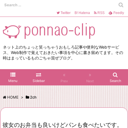
Twitter
B!
Hatena
RSS
Feedly
ネット上のちょっと笑っちゃうおもしろ記事や便利なWebサービ
ス、Web制作で覚えておきたい事項を中心に書き留めてます。その
時はまっているものごちゃ混ぜブログ。
«
»
Menu
Sidebar
Search
Prev
Next
HOME
>
2ch
彼女のお弁当も良いけどパンも食べたいです。