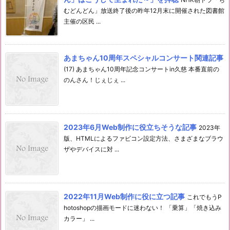
むどんどん」放送終了後の昨年12月末に開催された図書館
主催の区民 ...
あまちゃん10周年スペシャルコンサート関連記事
(17) あまちゃん10周年記念コンサートin久慈 本番直前の
のんさん！じぇじぇ ...
2023年6月Web制作に役立ちそうな記事
2023年
版、HTMLによるファビコン設定方法、さまざまなブラウ
ザやデバイスに対 ...
2022年11月Web制作に役に立つ記事
これでもうP
hotoshopの描画モードに迷わない！ 「乗算」「焼き込み
カラー」 ...