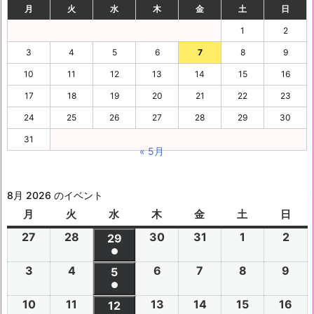
月
火
水
木
金
土
日
1
2
3
4
5
6
7
8
9
10
11
12
13
14
15
16
17
18
19
20
21
22
23
24
25
26
27
28
29
30
31
« 5月
8月 2026 のイベント
月
月
火
火
水
水
木
木
金
金
土
土
日
日
曜
曜
曜
曜
曜
曜
曜
27
2
28
2
30
2
31
2
1
2
2
2
29
2
日
日
日
日
日
日
日
●
0
0
0
0
0
0
0
(1
3
2
4
2
6
2
7
2
8
2
9
2
2
2
5
2
2
2
2
2
2
件
●
0
0
0
0
0
0
6
6
0
6
6
6
6
6
(1
の
10
2
11
2
13
2
14
2
15
2
16
2
2
2
12
2
2
2
2
2
年
年
2
年
年
年
年
年