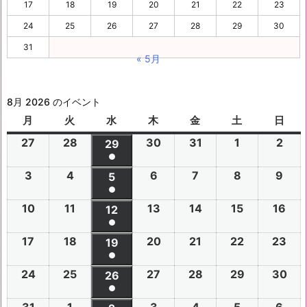
17
18
19
20
21
22
23
24
25
26
27
28
29
30
31
« 5月
8月 2026 のイベント
月
月
火
火
水
水
木
木
金
金
土
土
日
日
曜
曜
曜
曜
曜
曜
曜
27
2
28
2
30
2
31
2
1
2
2
2
29
2
日
日
日
日
日
日
日
●
0
0
0
0
0
0
0
(1
3
2
4
2
6
2
7
2
8
2
9
2
2
2
5
2
2
2
2
2
2
件
●
0
0
0
0
0
0
6
6
0
6
6
6
6
6
(1
の
10
2
11
2
13
2
14
2
15
2
16
2
2
2
12
2
2
2
2
2
年
年
2
年
年
年
年
年
件
●
イ
0
0
0
0
0
0
6
6
0
6
6
6
6
7
7
6
7
7
8
8
7
(1
の
17
2
18
2
20
2
21
2
22
2
23
2
ベ
2
2
19
2
2
2
2
2
年
年
2
年
年
年
年
月
月
年
月
月
月
月
月
件
●
イ
0
0
0
0
0
0
ン
6
6
0
6
6
6
6
8
8
6
8
8
8
8
2
2
8
3
3
1
2
2
(1
の
24
2
25
2
27
2
28
2
29
2
30
2
ベ
2
2
26
2
2
2
2
2
ト)
年
年
2
年
年
年
年
月
月
年
月
月
月
月
7
8
月
0
1
日
日
9
件
●
イ
0
0
0
0
0
0
ン
6
6
0
6
6
6
6
8
8
6
8
8
8
8
3
4
8
6
7
8
9
日
日
5
日
日
日
(1
の
31
2
1
2
3
2
4
2
5
2
6
2