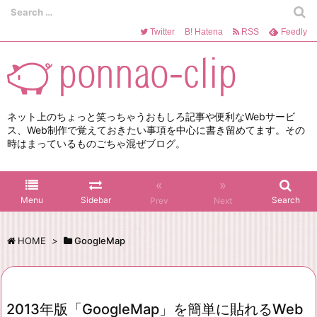
Twitter
B!
Hatena
RSS
Feedly
ネット上のちょっと笑っちゃうおもしろ記事や便利なWebサービ
ス、Web制作で覚えておきたい事項を中心に書き留めてます。その
時はまっているものごちゃ混ぜブログ。
«
»
Menu
Sidebar
Search
Prev
Next
HOME
>
GoogleMap
2013年版「GoogleMap」を簡単に貼れるWeb