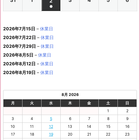
ベ
2
2
2
2
2
2
2
2
ト)
年
年
2
年
年
年
年
月
月
年
月
月
月
月
日
日
月
日
日
日
日
日
件
●
イ
0
0
0
0
0
0
ン
6
6
0
6
6
6
6
8
8
6
8
8
8
8
1
1
8
1
1
1
1
1
(1
の
ベ
2
2
2
2
2
2
ト)
年
年
2
年
年
年
年
月
月
年
月
月
月
月
0
1
月
3
4
5
6
2
件
イ
ン
6
6
6
6
6
6
8
8
6
8
8
8
8
1
1
8
2
2
2
2
日
日
1
日
日
日
日
日
2026年7月15日
–
休業日
の
ベ
ト)
年
年
年
年
年
年
月
月
年
月
月
月
月
7
8
月
0
1
2
3
9
イ
2026年7月22日
–
休業日
ン
8
9
9
9
9
9
2
2
9
2
2
2
3
日
日
2
日
日
日
日
日
ベ
ト)
2026年7月29日
–
休業日
月
月
月
月
月
月
4
5
月
7
8
9
0
6
ン
3
1
3
4
5
6
2026年8月5日
日
–
日
休業日
2
日
日
日
日
日
ト)
1
日
日
日
日
日
日
2026年8月12日
–
休業日
日
2026年8月19日
–
休業日
8月 2026
月
火
水
木
金
土
日
1
2
3
4
5
6
7
8
9
10
11
12
13
14
15
16
17
18
19
20
21
22
23