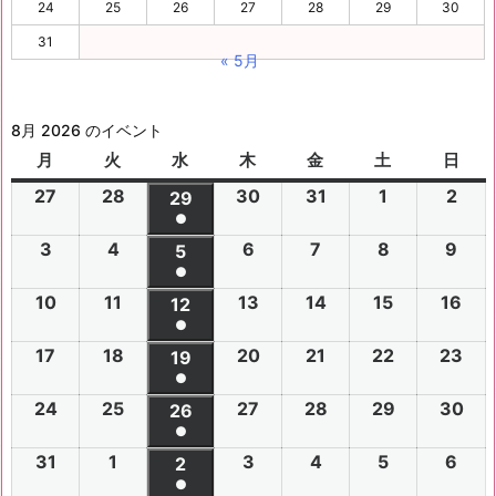
24
25
26
27
28
29
30
31
« 5月
8月 2026 のイベント
月
月
火
火
水
水
木
木
金
金
土
土
日
日
曜
曜
曜
曜
曜
曜
曜
27
2
28
2
30
2
31
2
1
2
2
2
29
2
日
日
日
日
日
日
日
●
0
0
0
0
0
0
0
(1
3
2
4
2
6
2
7
2
8
2
9
2
2
2
5
2
2
2
2
2
2
件
●
0
0
0
0
0
0
6
6
0
6
6
6
6
6
(1
の
10
2
11
2
13
2
14
2
15
2
16
2
2
2
12
2
2
2
2
2
年
年
2
年
年
年
年
年
件
●
イ
0
0
0
0
0
0
6
6
0
6
6
6
6
7
7
6
7
7
8
8
7
(1
の
17
2
18
2
20
2
21
2
22
2
23
2
ベ
2
2
19
2
2
2
2
2
年
年
2
年
年
年
年
月
月
年
月
月
月
月
月
件
●
イ
0
0
0
0
0
0
ン
6
6
0
6
6
6
6
8
8
6
8
8
8
8
2
2
8
3
3
1
2
2
(1
の
24
2
25
2
27
2
28
2
29
2
30
2
ベ
2
2
26
2
2
2
2
2
ト)
年
年
2
年
年
年
年
月
月
年
月
月
月
月
7
8
月
0
1
日
日
9
件
●
イ
0
0
0
0
0
0
ン
6
6
0
6
6
6
6
8
8
6
8
8
8
8
3
4
8
6
7
8
9
日
日
5
日
日
日
(1
の
31
2
1
2
3
2
4
2
5
2
6
2
ベ
2
2
2
2
2
2
2
2
ト)
年
年
2
年
年
年
年
月
月
年
月
月
月
月
日
日
月
日
日
日
日
日
件
●
イ
0
0
0
0
0
0
ン
6
6
0
6
6
6
6
8
8
6
8
8
8
8
1
1
8
1
1
1
1