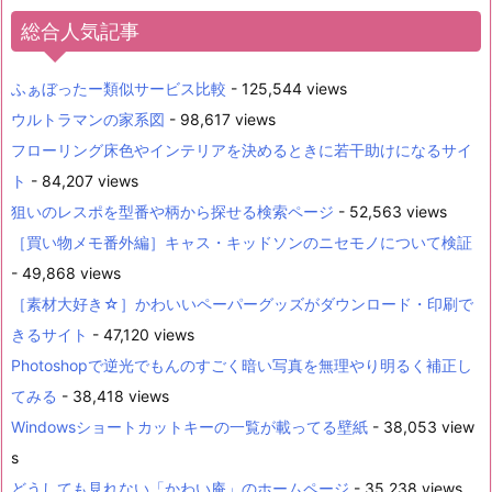
総合人気記事
ふぁぼったー類似サービス比較
- 125,544 views
ウルトラマンの家系図
- 98,617 views
フローリング床色やインテリアを決めるときに若干助けになるサイ
ト
- 84,207 views
狙いのレスポを型番や柄から探せる検索ページ
- 52,563 views
［買い物メモ番外編］キャス・キッドソンのニセモノについて検証
- 49,868 views
［素材大好き☆］かわいいペーパーグッズがダウンロード・印刷で
きるサイト
- 47,120 views
Photoshopで逆光でもんのすごく暗い写真を無理やり明るく補正し
てみる
- 38,418 views
Windowsショートカットキーの一覧が載ってる壁紙
- 38,053 view
s
どうしても見れない「かわい庵」のホームページ
- 35,238 views