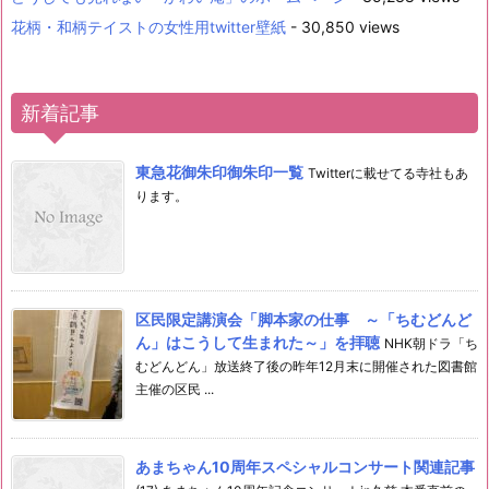
花柄・和柄テイストの女性用twitter壁紙
- 30,850 views
新着記事
東急花御朱印御朱印一覧
Twitterに載せてる寺社もあ
ります。
区民限定講演会「脚本家の仕事 ～「ちむどんど
ん」はこうして生まれた～」を拝聴
NHK朝ドラ「ち
むどんどん」放送終了後の昨年12月末に開催された図書館
主催の区民 ...
あまちゃん10周年スペシャルコンサート関連記事