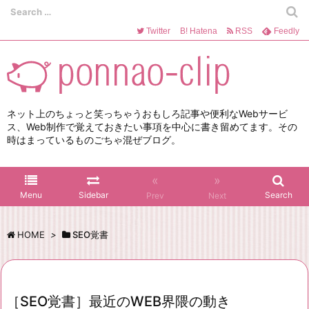
Twitter
B!
Hatena
RSS
Feedly
ネット上のちょっと笑っちゃうおもしろ記事や便利なWebサービ
ス、Web制作で覚えておきたい事項を中心に書き留めてます。その
時はまっているものごちゃ混ぜブログ。
«
»
Menu
Sidebar
Search
Prev
Next
HOME
>
SEO覚書
［SEO覚書］最近のWEB界隈の動き