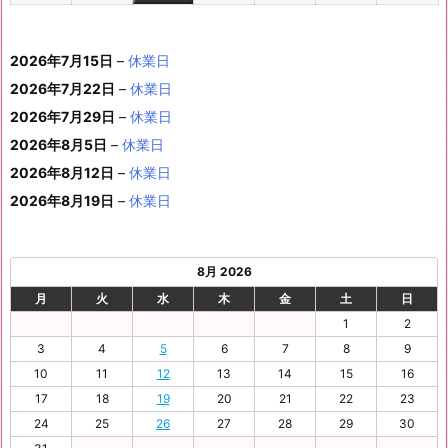
1
(1
の
ベ
2
2
2
2
2
2
ト)
年
年
2
年
年
年
年
月
月
年
月
月
月
月
0
1
月
3
4
5
6
2
件
イ
ン
6
6
6
6
6
6
8
8
6
8
8
8
8
1
1
8
2
2
2
2
日
日
1
日
日
日
日
日
2026年7月15日
–
休業日
の
ベ
ト)
年
年
年
年
年
年
月
月
年
月
月
月
月
7
8
月
0
1
2
3
9
イ
2026年7月22日
–
休業日
ン
8
9
9
9
9
9
2
2
9
2
2
2
3
日
日
2
日
日
日
日
日
ベ
ト)
2026年7月29日
–
休業日
月
月
月
月
月
月
4
5
月
7
8
9
0
6
ン
3
1
3
4
5
6
2026年8月5日
日
–
日
休業日
2
日
日
日
日
日
ト)
1
日
日
日
日
日
日
2026年8月12日
–
休業日
日
2026年8月19日
–
休業日
8月 2026
月
火
水
木
金
土
日
1
2
3
4
5
6
7
8
9
10
11
12
13
14
15
16
17
18
19
20
21
22
23
24
25
26
27
28
29
30