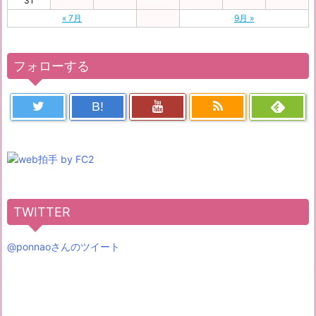
31
« 7月
9月 »
フォローする
B!
TWITTER
@ponnaoさんのツイート