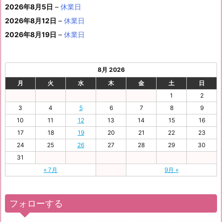
ン
3
1
3
4
5
6
2026年8月5日
日
–
日
休業日
2
日
日
日
日
日
ト)
1
日
日
日
日
日
日
2026年8月12日
–
休業日
日
2026年8月19日
–
休業日
8月 2026
月
火
水
木
金
土
日
1
2
3
4
5
6
7
8
9
10
11
12
13
14
15
16
17
18
19
20
21
22
23
24
25
26
27
28
29
30
31
« 7月
9月 »
フォローする