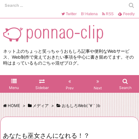
Twitter
B!
Hatena
RSS
Feedly
ネット上のちょっと笑っちゃうおもしろ記事や便利なWebサービ
ス、Web制作で覚えておきたい事項を中心に書き留めてます。その
時はまっているものごちゃ混ぜブログ。
«
»
Menu
Sidebar
Search
Prev
Next
HOME
>
メディア
>
おもしろWeb(´∀｀)b
あなたも巫女さんになれる！？