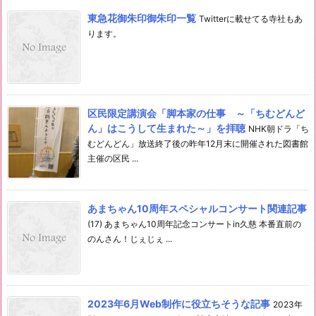
東急花御朱印御朱印一覧
Twitterに載せてる寺社もあ
ります。
区民限定講演会「脚本家の仕事 ～「ちむどんど
ん」はこうして生まれた～」を拝聴
NHK朝ドラ「ち
むどんどん」放送終了後の昨年12月末に開催された図書館
主催の区民 ...
あまちゃん10周年スペシャルコンサート関連記事
(17) あまちゃん10周年記念コンサートin久慈 本番直前の
のんさん！じぇじぇ ...
2023年6月Web制作に役立ちそうな記事
2023年