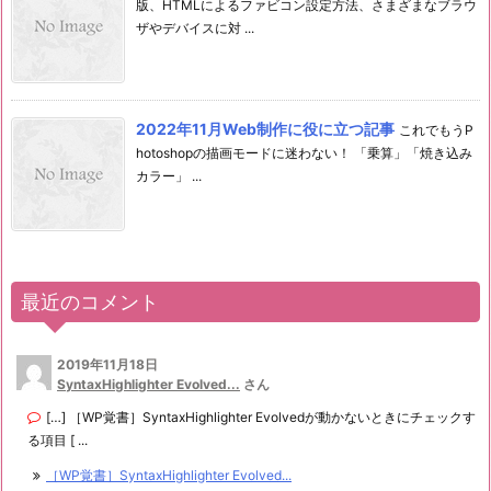
版、HTMLによるファビコン設定方法、さまざまなブラウ
ザやデバイスに対 ...
2022年11月Web制作に役に立つ記事
これでもうP
hotoshopの描画モードに迷わない！ 「乗算」「焼き込み
カラー」 ...
最近のコメント
2019年11月18日
SyntaxHighlighter Evolved...
さん
[…] ［WP覚書］SyntaxHighlighter Evolvedが動かないときにチェックす
る項目 [ ...
［WP覚書］SyntaxHighlighter Evolved...