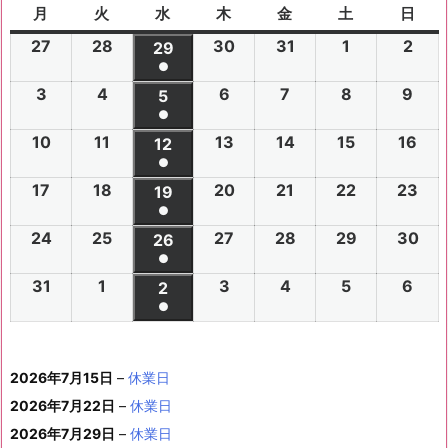
月
月
火
火
水
水
木
木
金
金
土
土
日
日
曜
曜
曜
曜
曜
曜
曜
27
2
28
2
30
2
31
2
1
2
2
2
29
2
日
日
日
日
日
日
日
●
0
0
0
0
0
0
0
(1
3
2
4
2
6
2
7
2
8
2
9
2
2
2
5
2
2
2
2
2
2
件
●
0
0
0
0
0
0
6
6
0
6
6
6
6
6
(1
の
10
2
11
2
13
2
14
2
15
2
16
2
2
2
12
2
2
2
2
2
年
年
2
年
年
年
年
年
件
●
イ
0
0
0
0
0
0
6
6
0
6
6
6
6
7
7
6
7
7
8
8
7
(1
の
17
2
18
2
20
2
21
2
22
2
23
2
ベ
2
2
19
2
2
2
2
2
年
年
2
年
年
年
年
月
月
年
月
月
月
月
月
件
●
イ
0
0
0
0
0
0
ン
6
6
0
6
6
6
6
8
8
6
8
8
8
8
2
2
8
3
3
1
2
2
(1
の
24
2
25
2
27
2
28
2
29
2
30
2
ベ
2
2
26
2
2
2
2
2
ト)
年
年
2
年
年
年
年
月
月
年
月
月
月
月
7
8
月
0
1
日
日
9
件
●
イ
0
0
0
0
0
0
ン
6
6
0
6
6
6
6
8
8
6
8
8
8
8
3
4
8
6
7
8
9
日
日
5
日
日
日
(1
の
31
2
1
2
3
2
4
2
5
2
6
2
ベ
2
2
2
2
2
2
2
2
ト)
年
年
2
年
年
年
年
月
月
年
月
月
月
月
日
日
月
日
日
日
日
日
件
●
イ
0
0
0
0
0
0
ン
6
6
0
6
6
6
6
8
8
6
8
8
8
8
1
1
8
1
1
1
1
1
(1
の
ベ
2
2
2
2
2
2
ト)
年
年
2
年
年
年
年
月
月
年
月
月
月
月
0
1
月
3
4
5
6
2
件
イ
ン
6
6
6
6
6
6
8
8
6
8
8
8
8
1
1
8
2
2
2
2
日
日
1
日
日
日
日
日
2026年7月15日
–
休業日
の
ベ
ト)
年
年
年
年
年
年
月
月
年
月
月
月
月
7
8
月
0
1
2
3
9
イ
2026年7月22日
–
休業日
ン
8
9
9
9
9
9
2
2
9
2
2
2
3
日
日
2
日
日
日
日
日
ベ
ト)
2026年7月29日
–
休業日
月
月
月
月
月
月
4
5
月
7
8
9
0
6