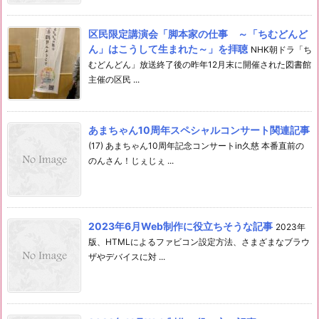
区民限定講演会「脚本家の仕事 ～「ちむどんど
ん」はこうして生まれた～」を拝聴
NHK朝ドラ「ち
むどんどん」放送終了後の昨年12月末に開催された図書館
主催の区民 ...
あまちゃん10周年スペシャルコンサート関連記事
(17) あまちゃん10周年記念コンサートin久慈 本番直前の
のんさん！じぇじぇ ...
2023年6月Web制作に役立ちそうな記事
2023年
版、HTMLによるファビコン設定方法、さまざまなブラウ
ザやデバイスに対 ...