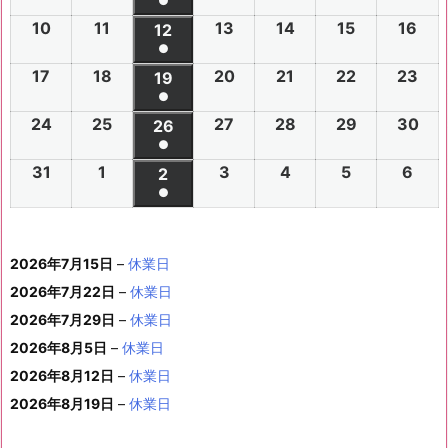
件
●
0
0
0
0
0
0
6
6
0
6
6
6
6
6
(1
の
10
2
11
2
13
2
14
2
15
2
16
2
2
2
12
2
2
2
2
2
年
年
2
年
年
年
年
年
件
●
イ
0
0
0
0
0
0
6
6
0
6
6
6
6
7
7
6
7
7
8
8
7
(1
の
17
2
18
2
20
2
21
2
22
2
23
2
ベ
2
2
19
2
2
2
2
2
年
年
2
年
年
年
年
月
月
年
月
月
月
月
月
件
●
イ
0
0
0
0
0
0
ン
6
6
0
6
6
6
6
8
8
6
8
8
8
8
2
2
8
3
3
1
2
2
(1
の
24
2
25
2
27
2
28
2
29
2
30
2
ベ
2
2
26
2
2
2
2
2
ト)
年
年
2
年
年
年
年
月
月
年
月
月
月
月
7
8
月
0
1
日
日
9
件
●
イ
0
0
0
0
0
0
ン
6
6
0
6
6
6
6
8
8
6
8
8
8
8
3
4
8
6
7
8
9
日
日
5
日
日
日
(1
の
31
2
1
2
3
2
4
2
5
2
6
2
ベ
2
2
2
2
2
2
2
2
ト)
年
年
2
年
年
年
年
月
月
年
月
月
月
月
日
日
月
日
日
日
日
日
件
●
イ
0
0
0
0
0
0
ン
6
6
0
6
6
6
6
8
8
6
8
8
8
8
1
1
8
1
1
1
1
1
(1
の
ベ
2
2
2
2
2
2
ト)
年
年
2
年
年
年
年
月
月
年
月
月
月
月
0
1
月
3
4
5
6
2
件
イ
ン
6
6
6
6
6
6
8
8
6
8
8
8
8
1
1
8
2
2
2
2
日
日
1
日
日
日
日
日
2026年7月15日
–
休業日
の
ベ
ト)
年
年
年
年
年
年
月
月
年
月
月
月
月
7
8
月
0
1
2
3
9
イ
2026年7月22日
–
休業日
ン
8
9
9
9
9
9
2
2
9
2
2
2
3
日
日
2
日
日
日
日
日
ベ
ト)
2026年7月29日
–
休業日
月
月
月
月
月
月
4
5
月
7
8
9
0
6
ン
3
1
3
4
5
6
2026年8月5日
日
–
日
休業日
2
日
日
日
日
日
ト)
1
日
日
日
日
日
日
2026年8月12日
–
休業日
日
2026年8月19日
–
休業日