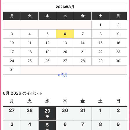
2026年8月
月
火
水
木
金
土
日
1
2
3
4
5
6
7
8
9
10
11
12
13
14
15
16
17
18
19
20
21
22
23
24
25
26
27
28
29
30
31
« 5月
8月 2026 のイベント
月
月
火
火
水
水
木
木
金
金
土
土
日
日
曜
曜
曜
曜
曜
曜
曜
27
2
28
2
30
2
31
2
1
2
2
2
29
2
日
日
日
日
日
日
日
●
0
0
0
0
0
0
0
(1
3
2
4
2
6
2
7
2
8
2
9
2
2
2
5
2
2
2
2
2
2