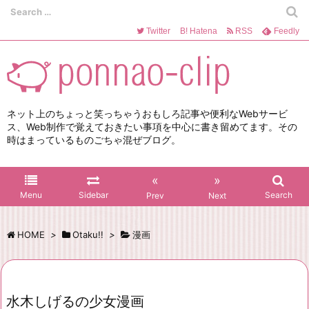
Twitter
B!
Hatena
RSS
Feedly
ネット上のちょっと笑っちゃうおもしろ記事や便利なWebサービ
ス、Web制作で覚えておきたい事項を中心に書き留めてます。その
時はまっているものごちゃ混ぜブログ。
«
»
Menu
Sidebar
Search
Prev
Next
HOME
>
Otaku!!
>
漫画
水木しげるの少女漫画