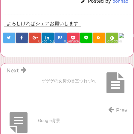
Posted by
ponnao
よろしければシェアお願いします
B!
!
0
Not Found
0
Service Una
Forbidden
Next
ゲゲゲの女房の番宣つれづれ
Prev
Google背景