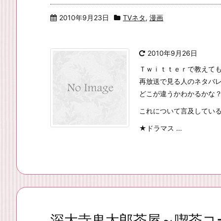
2010年9月23日
TVネタ
,
漫画
2010年9月26日
Ｔｗｉｔｔｅｒで教えて
再放送で見る人のネタバ
どこが違うかわかるかな
これについて言及してい
★ドラマス ...
深大寺鬼太郎茶屋～喫茶コ