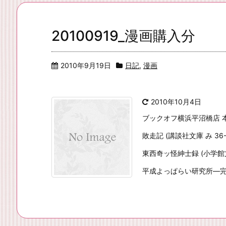
20100919_漫画購入分
2010年9月19日
日記
,
漫画
2010年10月4日
ブックオフ横浜平沼橋店 本2
敗走記 (講談社文庫 み 36-
東西奇ッ怪紳士録 (小学館
平成よっぱらい研究所―完