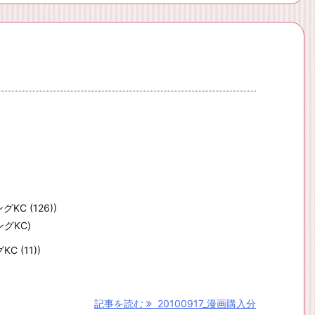
C (126))
グKC)
 (11))
記事を読む
20100917_漫画購入分