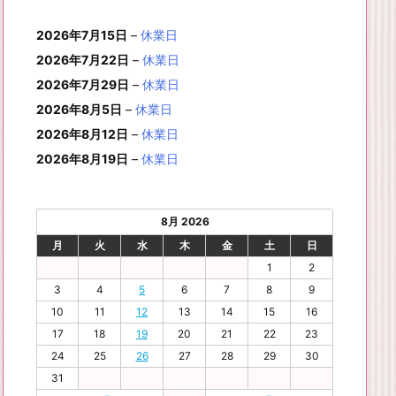
月
月
年
月
月
月
月
0
1
月
3
4
5
6
2
件
イ
ン
6
6
6
6
6
6
8
8
6
8
8
8
8
1
1
8
2
2
2
2
日
日
1
日
日
日
日
日
2026年7月15日
–
休業日
の
ベ
ト)
年
年
年
年
年
年
月
月
年
月
月
月
月
7
8
月
0
1
2
3
9
イ
2026年7月22日
–
休業日
ン
8
9
9
9
9
9
2
2
9
2
2
2
3
日
日
2
日
日
日
日
日
ベ
ト)
2026年7月29日
–
休業日
月
月
月
月
月
月
4
5
月
7
8
9
0
6
ン
3
1
3
4
5
6
2026年8月5日
日
日
–
休業日
2
日
日
日
日
日
ト)
1
日
日
日
日
日
日
2026年8月12日
–
休業日
日
2026年8月19日
–
休業日
8月 2026
月
火
水
木
金
土
日
1
2
3
4
5
6
7
8
9
10
11
12
13
14
15
16
17
18
19
20
21
22
23
24
25
26
27
28
29
30
31