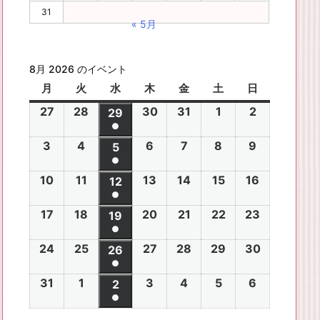
31
« 5月
8月 2026 のイベント
月
月
火
火
水
水
木
木
金
金
土
土
日
日
曜
曜
曜
曜
曜
曜
曜
27
2
28
2
30
2
31
2
1
2
2
2
29
2
日
日
日
日
日
日
日
●
0
0
0
0
0
0
0
(1
3
2
4
2
6
2
7
2
8
2
9
2
2
2
5
2
2
2
2
2
2
件
●
0
0
0
0
0
0
6
6
0
6
6
6
6
6
(1
の
10
2
11
2
13
2
14
2
15
2
16
2
2
2
12
2
2
2
2
2
年
年
2
年
年
年
年
年
件
●
イ
0
0
0
0
0
0
6
6
0
6
6
6
6
7
7
6
7
7
8
8
7
(1
の
17
2
18
2
20
2
21
2
22
2
23
2
ベ
2
2
19
2
2
2
2
2
年
年
2
年
年
年
年
月
月
年
月
月
月
月
月
件
●
イ
0
0
0
0
0
0
ン
6
6
0
6
6
6
6
8
8
6
8
8
8
8
2
2
8
3
3
1
2
2
(1
の
24
2
25
2
27
2
28
2
29
2
30
2
ベ
2
2
26
2
2
2
2
2
ト)
年
年
2
年
年
年
年
月
月
年
月
月
月
月
7
8
月
0
1
日
日
9
件
●
イ
0
0
0
0
0
0
ン
6
6
0
6
6
6
6
8
8
6
8
8
8
8
3
4
8
6
7
8
9
日
日
5
日
日
日
(1
の
31
2
1
2
3
2
4
2
5
2
6
2
ベ
2
2
2
2
2
2
2
2
ト)
年
年
2
年
年
年
年
月
月
年
月
月
月
月
日
日
月
日
日
日
日
日
件
●
イ
0
0
0
0
0
0
ン
6
6
0
6
6
6
6
8
8
6
8
8
8
8
1
1
8
1
1
1
1
1
(1
の
ベ
2
2
2
2
2
2
ト)
年
年
2
年
年
年
年