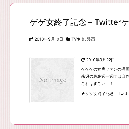
ゲゲ女終了記念 – Twitt
2010年9月19日
TVネタ
,
漫画
2010年9月22日
ゲゲゲの女房ファンの漫
来週の最終週一週間は自
これはすごい～！
★ゲゲ女終了記念 – Twitt