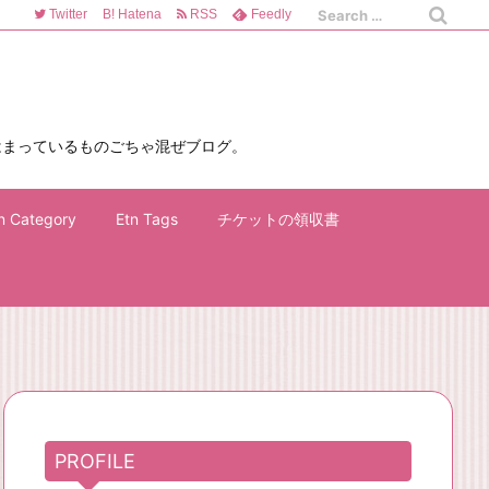
Twitter
B!
Hatena
RSS
Feedly
はまっているものごちゃ混ぜブログ。
n Category
Etn Tags
チケットの領収書
PROFILE