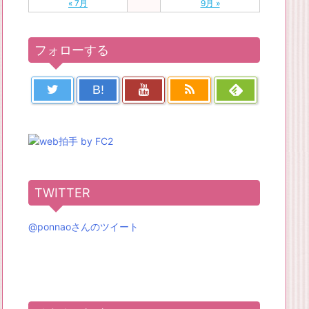
« 7月
9月 »
フォローする
B!
TWITTER
@ponnaoさんのツイート