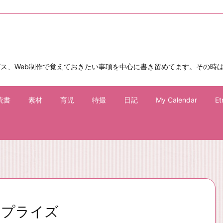
ビス、Web制作で覚えておきたい事項を中心に書き留めてます。その時
読書
素材
育児
特撮
日記
My Calendar
Et
サプライズ