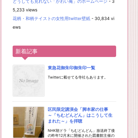
どうしても見れない「かわい庵」のホームページ
- 3
5,233 views
花柄・和柄テイストの女性用twitter壁紙
- 30,834 vi
ews
新着記事
東急花御朱印御朱印一覧
Twitterに載せてる寺社もあります。
区民限定講演会「脚本家の仕事
～「ちむどんどん」はこうして生
まれた～」を拝聴
NHK朝ドラ「ちむどんどん」放送終了後
の昨年12月末に開催された図書館主催の