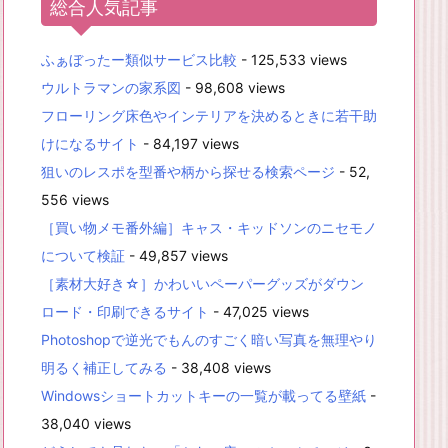
総合人気記事
ふぁぼったー類似サービス比較
- 125,533 views
ウルトラマンの家系図
- 98,608 views
フローリング床色やインテリアを決めるときに若干助
けになるサイト
- 84,197 views
狙いのレスポを型番や柄から探せる検索ページ
- 52,
556 views
［買い物メモ番外編］キャス・キッドソンのニセモノ
について検証
- 49,857 views
［素材大好き☆］かわいいペーパーグッズがダウン
ロード・印刷できるサイト
- 47,025 views
Photoshopで逆光でもんのすごく暗い写真を無理やり
明るく補正してみる
- 38,408 views
Windowsショートカットキーの一覧が載ってる壁紙
-
38,040 views