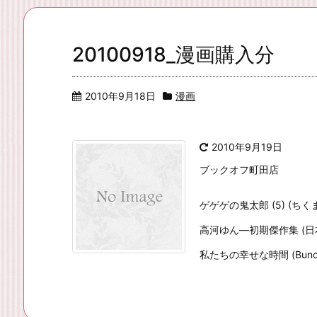
20100918_漫画購入分
2010年9月18日
漫画
2010年9月19日
ブックオフ町田店
ゲゲゲの鬼太郎 (5) (ちく
高河ゆん―初期傑作集 (日
私たちの幸せな時間 (Bunch C