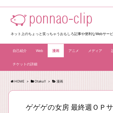
ネット上のちょっと笑っちゃうおもしろ記事や便利なWebサー
自己紹介
Web
漫画
アニメ
メディア
チケットの詳細
HOME
>
Otaku!!
>
漫画
ゲゲゲの女房 最終週ＯＰ